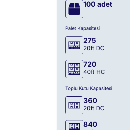
100 adet
Palet Kapasitesi
275
20ft DC
720
40ft HC
Toplu Kutu Kapasitesi
360
20ft DC
840