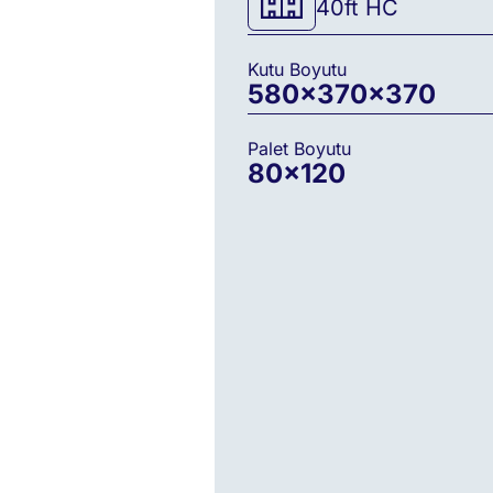
40ft HC
Kutu Boyutu
580
×
370
×
370
Palet Boyutu
80
×120