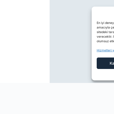
En iyi deney
amacıyla çer
sitedeki tar
verecektir. 
olumsuz etki
Hizmetleri 
Ka