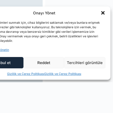
Onayı Yönet
imleri sunmak için, cihaz bilgilerini saklamak ve/veya bunlara erişmek
ezler gibi teknolojiler kullanıyoruz. Bu teknolojilere izin vermek, bu
ama davranışı veya benzersiz kimlikler gibi verileri işlememize izin
Onay vermemek veya onayı geri çekmek, belirli özellikleri ve işlevleri
leyebilir.
yönetin
bul et
Reddet
Tercihleri görüntüle
Gizlilik ve Çerez Politikası
Gizlilik ve Çerez Politikası