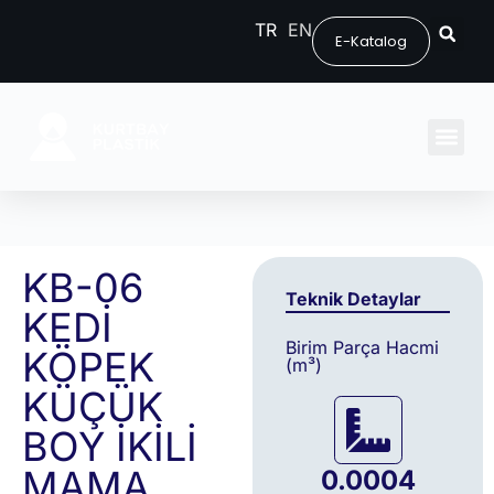
TR
EN
E-Katalog
KB-06
Teknik Detaylar
KEDİ
Birim Parça Hacmi
KÖPEK
(m³)
KÜÇÜK
BOY İKİLİ
MAMA
0.0004