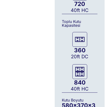
720
40ft HC
Toplu Kutu
Kapasitesi
360
20ft DC
840
40ft HC
Kutu Boyutu
580
×
370
×
3