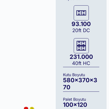
93.100
20ft DC
231.000
40ft HC
Kutu Boyutu
580
×
370
×
3
70
Palet Boyutu
100
×120