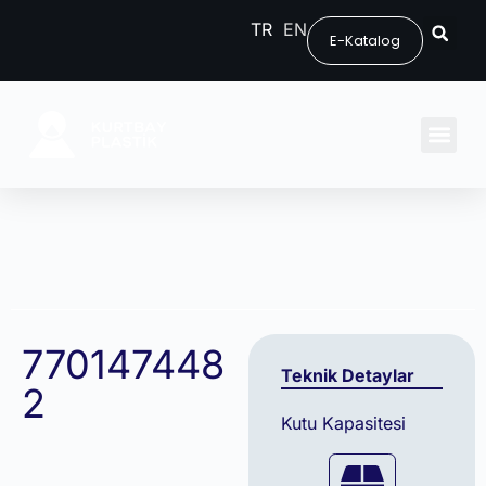
TR
EN
E-Katalog
770147448
Teknik Detaylar
2
Kutu Kapasitesi